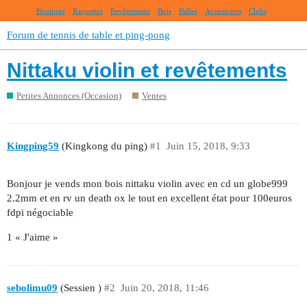
Boutique
Raquettes
Revêtements
Bois
Balles
Accessoires
Clubs
Forum de tennis de table et ping-pong
Nittaku violin et revêtements
Petites Annonces (Occasion)
Ventes
Kingping59
(Kingkong du ping)
#1
Juin 15, 2018, 9:33
Bonjour je vends mon bois nittaku violin avec en cd un globe999
2.2mm et en rv un death ox le tout en excellent état pour 100euros
fdpi négociable
1 « J'aime »
sebolimu09
(Sessien )
#2
Juin 20, 2018, 11:46