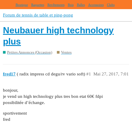
Boutique
Raquettes
Revêtements
Bois
Balles
Accessoires
Clubs
Forum de tennis de table et ping-pong
Neubauer high technology
plus
Petites Annonces (Occasion)
Ventes
fred17
( radix impress cd degu/rv vario soft)
#1
Mai 27, 2017, 7:01
bonjour,
je vend un high technology plus tres bon etat 60€ fdpi
possibilitée d’échange.
sportivement
fred