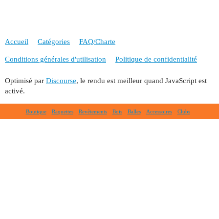
Accueil
Catégories
FAQ/Charte
Conditions générales d'utilisation
Politique de confidentialité
Optimisé par
Discourse
, le rendu est meilleur quand JavaScript est
activé.
Boutique
Raquettes
Revêtements
Bois
Balles
Accessoires
Clubs