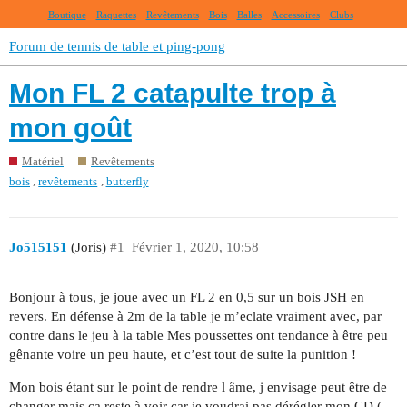
Boutique
Raquettes
Revêtements
Bois
Balles
Accessoires
Clubs
Forum de tennis de table et ping-pong
Mon FL 2 catapulte trop à
mon goût
Matériel
Revêtements
,
,
bois
revêtements
butterfly
Jo515151
(Joris)
#1
Février 1, 2020, 10:58
Bonjour à tous, je joue avec un FL 2 en 0,5 sur un bois JSH en
revers. En défense à 2m de la table je m’eclate vraiment avec, par
contre dans le jeu à la table Mes poussettes ont tendance à être peu
gênante voire un peu haute, et c’est tout de suite la punition !
Mon bois étant sur le point de rendre l âme, j envisage peut être de
changer mais ça reste à voir car je voudrai pas dérégler mon CD (