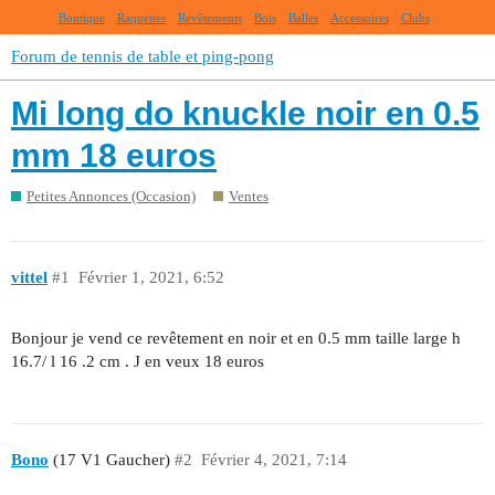
Boutique
Raquettes
Revêtements
Bois
Balles
Accessoires
Clubs
Forum de tennis de table et ping-pong
Mi long do knuckle noir en 0.5
mm 18 euros
Petites Annonces (Occasion)
Ventes
vittel
#1
Février 1, 2021, 6:52
Bonjour je vend ce revêtement en noir et en 0.5 mm taille large h
16.7/ l 16 .2 cm . J en veux 18 euros
Bono
(17 V1 Gaucher)
#2
Février 4, 2021, 7:14