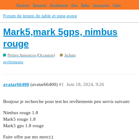
Boutique
Raquettes
Revêtements
Bois
Balles
Accessoires
Clubs
Forum de tennis de table et ping-pong
Mark5,mark 5gps, nimbus
rouge
Petites Annonces (Occasion)
Achats
revêtements
avatar66400
(avatar66400)
#1
Juin 18, 2024, 9:26
Bonjour je recherche pour test les revêtements peu servis suivant:
Nimbus rouge 1.8
Mark5 rouge 1.8
Mark5 gps 1.8 rouge
Faire offre par mo merci:)