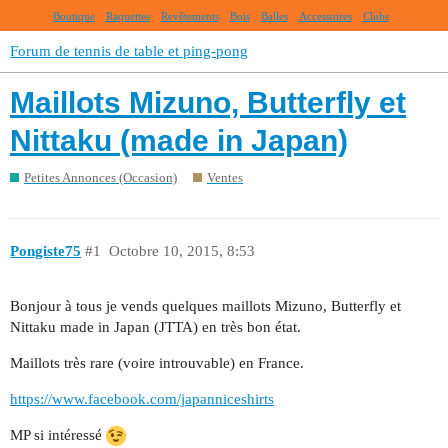
Boutique
Raquettes
Revêtements
Bois
Balles
Accessoires
Clubs
Forum de tennis de table et ping-pong
Maillots Mizuno, Butterfly et
Nittaku (made in Japan)
Petites Annonces (Occasion)
Ventes
Pongiste75
#1
Octobre 10, 2015, 8:53
Bonjour à tous je vends quelques maillots Mizuno, Butterfly et
Nittaku made in Japan (JTTA) en très bon état.
Maillots très rare (voire introuvable) en France.
https://www.facebook.com/japanniceshirts
MP si intéressé