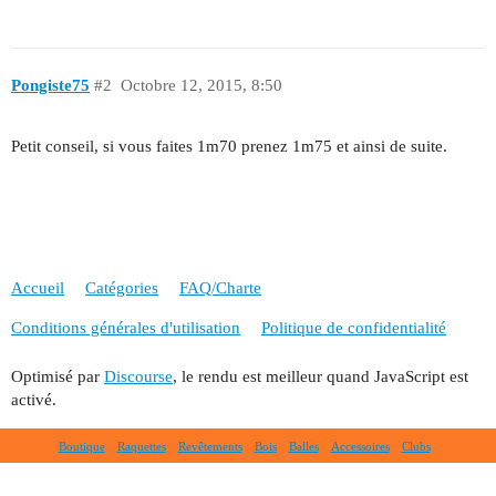
Pongiste75
#2
Octobre 12, 2015, 8:50
Petit conseil, si vous faites 1m70 prenez 1m75 et ainsi de suite.
Accueil
Catégories
FAQ/Charte
Conditions générales d'utilisation
Politique de confidentialité
Optimisé par
Discourse
, le rendu est meilleur quand JavaScript est
activé.
Boutique
Raquettes
Revêtements
Bois
Balles
Accessoires
Clubs