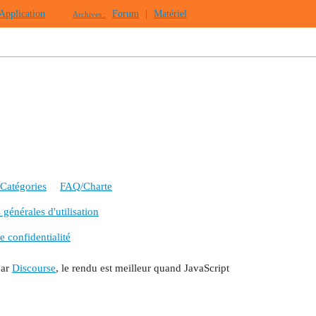
Application
Forum
|
Matériel
Archives :
Catégories
FAQ/Charte
générales d'utilisation
e confidentialité
par
Discourse
, le rendu est meilleur quand JavaScript