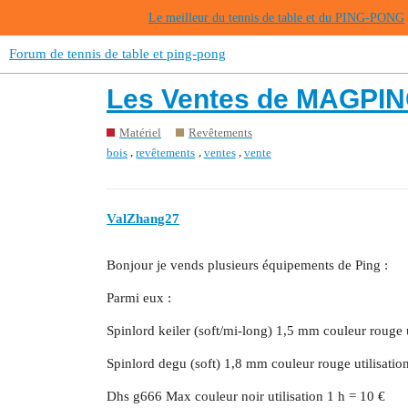
Le meilleur du tennis de table et du PING-PONG
Forum de tennis de table et ping-pong
Les Ventes de MAGPI
Matériel
Revêtements
,
,
,
bois
revêtements
ventes
vente
ValZhang27
Bonjour je vends plusieurs équipements de Ping :
Parmi eux :
Spinlord keiler (soft/mi-long) 1,5 mm couleur rouge u
Spinlord degu (soft) 1,8 mm couleur rouge utilisati
Dhs g666 Max couleur noir utilisation 1 h = 10 €