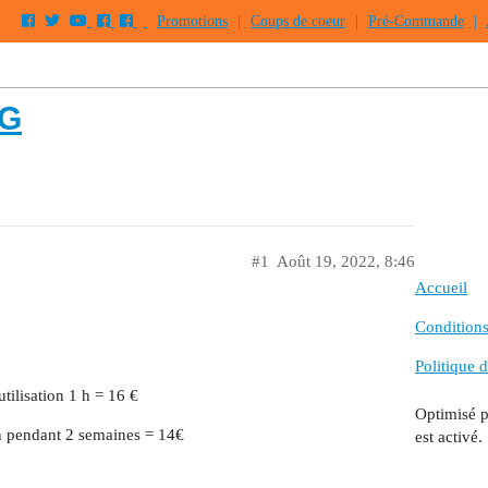
Promotions
|
Coups de coeur
|
Pré-Commande
|
NG
#1
Août 19, 2022, 8:46
Accueil
Conditions 
Politique d
tilisation 1 h = 16 €
Optimisé 
on pendant 2 semaines = 14€
est activé.