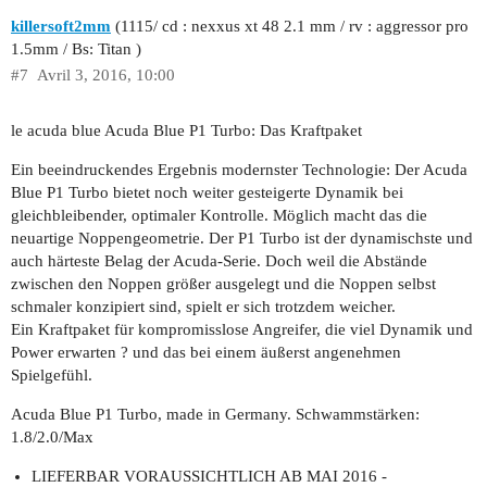
killersoft2mm
(1115/ cd : nexxus xt 48 2.1 mm / rv : aggressor pro
1.5mm / Bs: Titan )
#7
Avril 3, 2016, 10:00
le acuda blue Acuda Blue P1 Turbo: Das Kraftpaket
Ein beeindruckendes Ergebnis modernster Technologie: Der Acuda
Blue P1 Turbo bietet noch weiter gesteigerte Dynamik bei
gleichbleibender, optimaler Kontrolle. Möglich macht das die
neuartige Noppengeometrie. Der P1 Turbo ist der dynamischste und
auch härteste Belag der Acuda-Serie. Doch weil die Abstände
zwischen den Noppen größer ausgelegt und die Noppen selbst
schmaler konzipiert sind, spielt er sich trotzdem weicher.
Ein Kraftpaket für kompromisslose Angreifer, die viel Dynamik und
Power erwarten ? und das bei einem äußerst angenehmen
Spielgefühl.
Acuda Blue P1 Turbo, made in Germany. Schwammstärken:
1.8/2.0/Max
LIEFERBAR VORAUSSICHTLICH AB MAI 2016 -