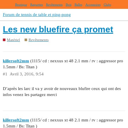
Boutique
Raquettes
Revêtements
Bois
Balles
Accessoires
Clubs
Forum de tennis de table et ping-pong
Les new bluefire ça promet
Matériel
Revêtements
killersoft2mm
(1115/ cd : nexxus xt 48 2.1 mm / rv : aggressor pro
1.5mm / Bs: Titan )
#1
Avril 3, 2016, 9:54
D’après les larc il va y avoir de nouveaux blufire ceux qui ont des
infos venez les partagez merci
killersoft2mm
(1115/ cd : nexxus xt 48 2.1 mm / rv : aggressor pro
1.5mm / Bs: Titan )