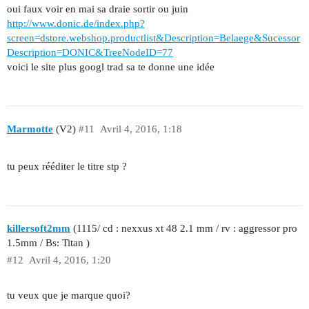
oui faux voir en mai sa draie sortir ou juin
http://www.donic.de/index.php?
screen=dstore.webshop.productlist&Description=Belaege&Sucessor
Description=DONIC&TreeNodeID=77
voici le site plus googl trad sa te donne une idée
Marmotte
(V2)
#11
Avril 4, 2016, 1:18
tu peux rééditer le titre stp ?
killersoft2mm
(1115/ cd : nexxus xt 48 2.1 mm / rv : aggressor pro
1.5mm / Bs: Titan )
#12
Avril 4, 2016, 1:20
tu veux que je marque quoi?