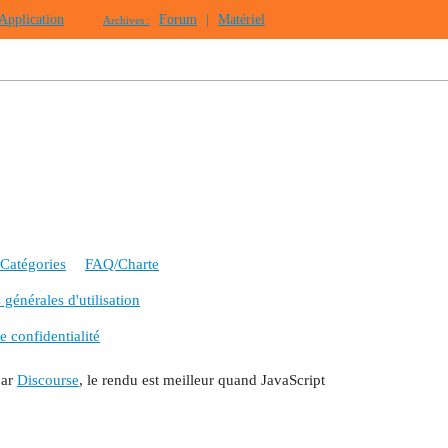
Application
Forum
|
Matériel
Archives :
Catégories
FAQ/Charte
générales d'utilisation
e confidentialité
par
Discourse
, le rendu est meilleur quand JavaScript