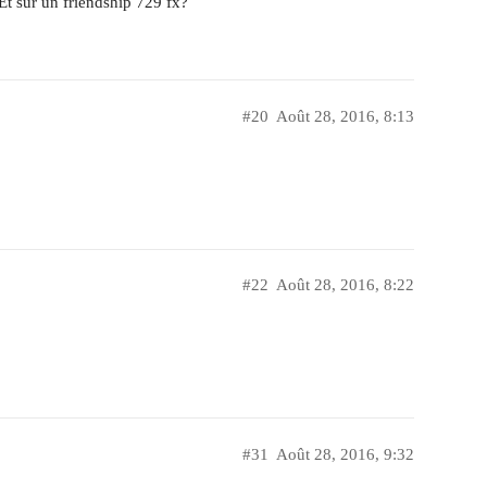
 Et sur un friendship 729 fx?
#20
Août 28, 2016, 8:13
#22
Août 28, 2016, 8:22
#31
Août 28, 2016, 9:32