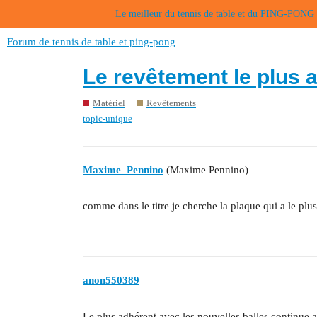
Le meilleur du tennis de table et du PING-PONG
Forum de tennis de table et ping-pong
Le revêtement le plus 
Matériel
Revêtements
topic-unique
Maxime_Pennino
(Maxime Pennino)
comme dans le titre je cherche la plaque qui a le plu
anon550389
Le plus adhérent avec les nouvelles balles continue a