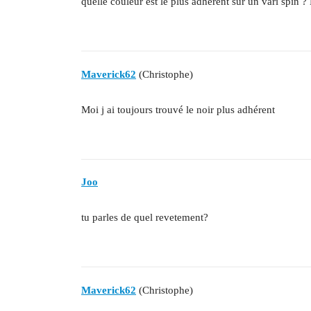
quelle couleur est le plus adhérent sur un vari spin ?
Maverick62
(Christophe)
Moi j ai toujours trouvé le noir plus adhérent
Joo
tu parles de quel revetement?
Maverick62
(Christophe)