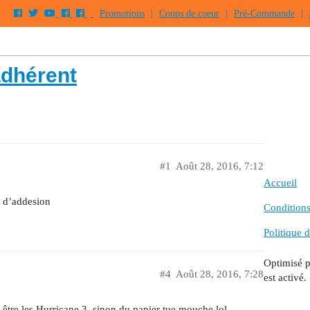
Promotions
|
Coups de coeur
|
Pré-Commande
|
adhérent
#1
Août 28, 2016, 7:12
Accueil
s d’addesion
Conditions 
Politique d
Optimisé 
#4
Août 28, 2016, 7:28
est activé.
 être les Hurricane 3, sinon du papier tue mouche lol