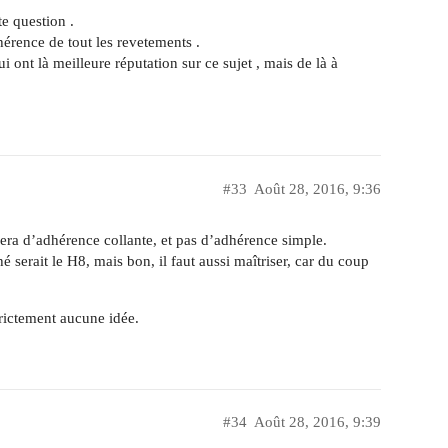
te question .
érence de tout les revetements .
i ont là meilleure réputation sur ce sujet , mais de là à
#33
Août 28, 2016, 9:36
rlera d’adhérence collante, et pas d’adhérence simple.
é serait le H8, mais bon, il faut aussi maîtriser, car du coup
trictement aucune idée.
#34
Août 28, 2016, 9:39