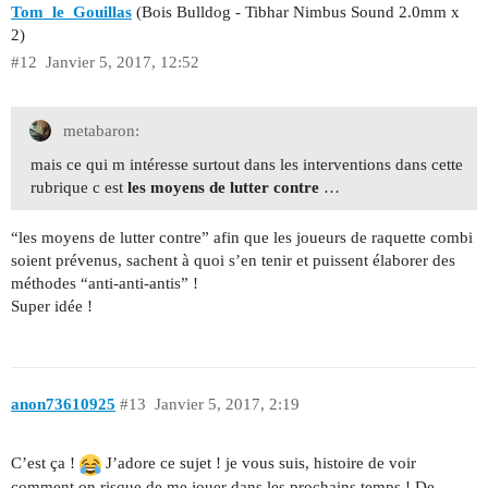
Tom_le_Gouillas
(Bois Bulldog - Tibhar Nimbus Sound 2.0mm x
2)
#12
Janvier 5, 2017, 12:52
metabaron:
mais ce qui m intéresse surtout dans les interventions dans cette
rubrique c est
les moyens de lutter contre
…
“les moyens de lutter contre” afin que les joueurs de raquette combi
soient prévenus, sachent à quoi s’en tenir et puissent élaborer des
méthodes “anti-anti-antis” !
Super idée !
anon73610925
#13
Janvier 5, 2017, 2:19
C’est ça !
J’adore ce sujet ! je vous suis, histoire de voir
comment on risque de me jouer dans les prochains temps ! De