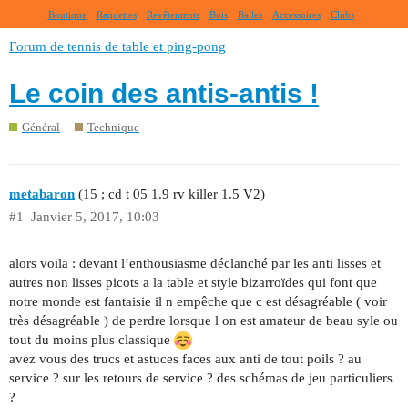
Boutique
Raquettes
Revêtements
Bois
Balles
Accessoires
Clubs
Forum de tennis de table et ping-pong
Le coin des antis-antis !
Général
Technique
metabaron
(15 ; cd t 05 1.9 rv killer 1.5 V2)
#1
Janvier 5, 2017, 10:03
alors voila : devant l’enthousiasme déclanché par les anti lisses et
autres non lisses picots a la table et style bizarroïdes qui font que
notre monde est fantaisie il n empêche que c est désagréable ( voir
très désagréable ) de perdre lorsque l on est amateur de beau syle ou
tout du moins plus classique
avez vous des trucs et astuces faces aux anti de tout poils ? au
service ? sur les retours de service ? des schémas de jeu particuliers
?