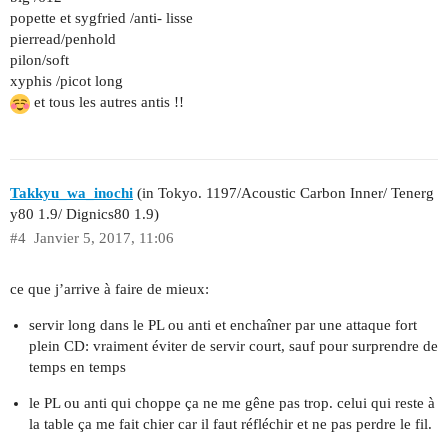
popette et sygfried /anti- lisse
pierread/penhold
pilon/soft
xyphis /picot long
et tous les autres antis !!
Takkyu_wa_inochi
(in Tokyo. 1197/Acoustic Carbon Inner/ Tenerg
y80 1.9/ Dignics80 1.9)
#4
Janvier 5, 2017, 11:06
ce que j’arrive à faire de mieux:
servir long dans le PL ou anti et enchaîner par une attaque fort
plein CD: vraiment éviter de servir court, sauf pour surprendre de
temps en temps
le PL ou anti qui choppe ça ne me gêne pas trop. celui qui reste à
la table ça me fait chier car il faut réfléchir et ne pas perdre le fil.