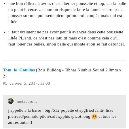
une bon réflexe à avoir, c’est alterner poussette et top, car la balle
du picot inverse… sinon on risque de faire la fameuse erreur de
pousser sur une poussette picot qu’on croit coupée mais qui est
liftée
il faut vraiment ne pas avoir peur à avancer dans cette poussette
liftée PL/anti. ce n’est pas intuitif mais c’est comme cela qu’il
faut jouer ces balles. sinon balle qui monte et on se fait défoncer.
Tom_le_Gouillas
(Bois Bulldog - Tibhar Nimbus Sound 2.0mm x
2)
#5
Janvier 5, 2017, 11:08
metabaron:
j appelle a la barre : big /612 popette et sygfried /anti- lisse
pierread/penhold pilon/soft xyphis /picot long
et tous les
autres antis !!