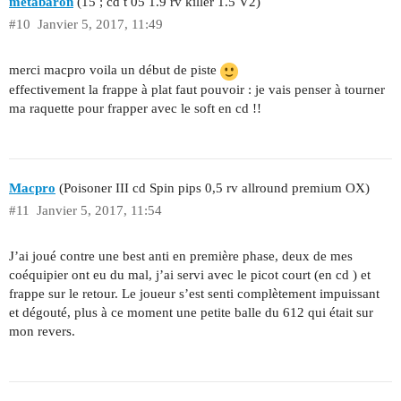
metabaron
(15 ; cd t 05 1.9 rv killer 1.5 V2)
#10
Janvier 5, 2017, 11:49
merci macpro voila un début de piste
effectivement la frappe à plat faut pouvoir : je vais penser à tourner
ma raquette pour frapper avec le soft en cd !!
Macpro
(Poisoner III cd Spin pips 0,5 rv allround premium OX)
#11
Janvier 5, 2017, 11:54
J’ai joué contre une best anti en première phase, deux de mes
coéquipier ont eu du mal, j’ai servi avec le picot court (en cd ) et
frappe sur le retour. Le joueur s’est senti complètement impuissant
et dégouté, plus à ce moment une petite balle du 612 qui était sur
mon revers.