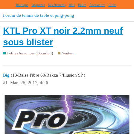
Boutique
Raquettes
Revêtements
Bois
Balles
Accessoires
Clubs
Forum de tennis de table et ping-pong
KTL Pro XT noir 2.2mm neuf
sous blister
Petites Annonces (Occasion)
Ventes
Big
(13/Balsa Fibre 60/Rakza 7/Illusion SP )
#1
Mars 25, 2017, 4:26