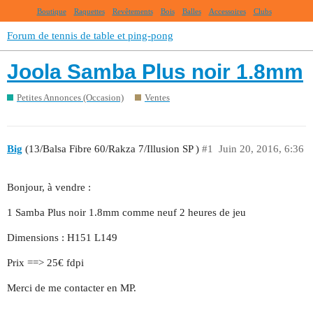
Boutique
Raquettes
Revêtements
Bois
Balles
Accessoires
Clubs
Forum de tennis de table et ping-pong
Joola Samba Plus noir 1.8mm
Petites Annonces (Occasion)
Ventes
Big
(13/Balsa Fibre 60/Rakza 7/Illusion SP )
#1
Juin 20, 2016, 6:36
Bonjour, à vendre :
1 Samba Plus noir 1.8mm comme neuf 2 heures de jeu
Dimensions : H151 L149
Prix ==> 25€ fdpi
Merci de me contacter en MP.