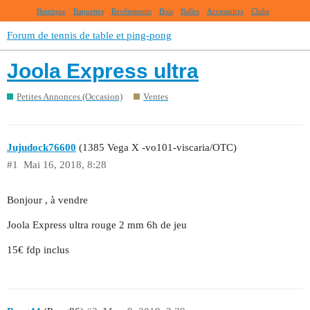
Boutique
Raquettes
Revêtements
Bois
Balles
Accessoires
Clubs
Forum de tennis de table et ping-pong
Joola Express ultra
Petites Annonces (Occasion)
Ventes
Jujudock76600
(1385 Vega X -vo101-viscaria/OTC)
#1
Mai 16, 2018, 8:28
Bonjour , à vendre
Joola Express ultra rouge 2 mm 6h de jeu
15€ fdp inclus