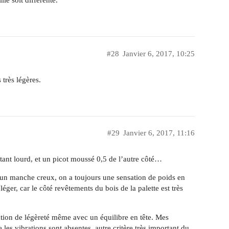
le soit différente.
#28
Janvier 6, 2017, 10:25
 très légères.
#29
Janvier 6, 2017, 11:16
ant lourd, et un picot moussé 0,5 de l’autre côté…
 un manche creux, on a toujours une sensation de poids en
léger, car le côté revêtements du bois de la palette est très
sation de légèreté même avec un équilibre en tête. Mes
 les vibrations sont absentes, autre critère très important du