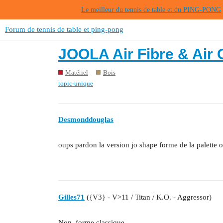
Le meilleur du tennis de table et du PING-PONG
Forum de tennis de table et ping-pong
JOOLA Air Fibre & Air
Matériel
Bois
topic-unique
Desmonddouglas
oups pardon la version jo shape forme de la palette o
Gilles71
({V3} - V>11 / Titan / K.O. - Aggressor)
Non, forme classique.