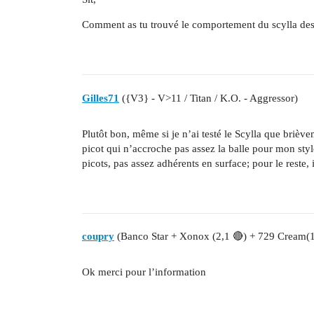
Comment as tu trouvé le comportement du scylla des
Gilles71
({V3} - V>11 / Titan / K.O. - Aggressor)
Plutôt bon, même si je n’ai testé le Scylla que briève
picot qui n’accroche pas assez la balle pour mon sty
picots, pas assez adhérents en surface; pour le reste, il
coupry
(Banco Star + Xonox (2,1 🔴) + 729 Cream(
Ok merci pour l’information