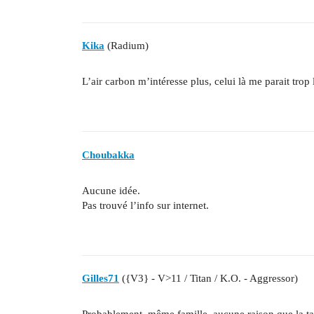
Kika
(Radium)
L’air carbon m’intéresse plus, celui là me parait trop l
Choubakka
Aucune idée.
Pas trouvé l’info sur internet.
Gilles71
({V3} - V>11 / Titan / K.O. - Aggressor)