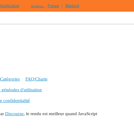
Application
Forum
|
Matériel
Archives :
Catégories
FAQ/Charte
générales d'utilisation
e confidentialité
par
Discourse
, le rendu est meilleur quand JavaScript