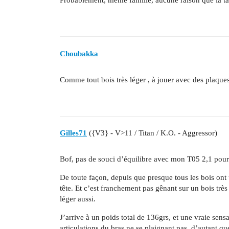
Probablement, même famille, aucune raison que la tail
Choubakka
Comme tout bois très léger , à jouer avec des plaques
Gilles71
({V3} - V>11 / Titan / K.O. - Aggressor)
Bof, pas de souci d’équilibre avec mon T05 2,1 pourt
De toute façon, depuis que presque tous les bois ont
tête. Et c’est franchement pas gênant sur un bois très 
léger aussi.
J’arrive à un poids total de 136grs, et une vraie sen
articulations du bras ne se plaignant pas, d’autant que