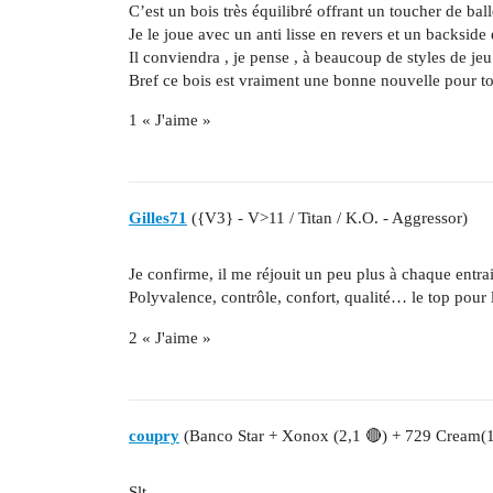
C’est un bois très équilibré offrant un toucher de bal
Je le joue avec un anti lisse en revers et un backside
Il conviendra , je pense , à beaucoup de styles de jeu
Bref ce bois est vraiment une bonne nouvelle pour tous
1 « J'aime »
Gilles71
({V3} - V>11 / Titan / K.O. - Aggressor)
Je confirme, il me réjouit un peu plus à chaque entr
Polyvalence, contrôle, confort, qualité… le top pour le
2 « J'aime »
coupry
(Banco Star + Xonox (2,1 🔴) + 729 Cream(
Slt,