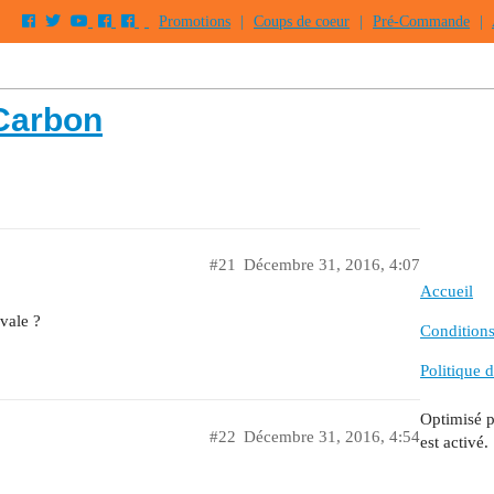
Promotions
|
Coups de coeur
|
Pré-Commande
|
 Carbon
#21
Décembre 31, 2016, 4:07
Accueil
vale ?
Conditions 
Politique d
Optimisé 
#22
Décembre 31, 2016, 4:54
est activé.