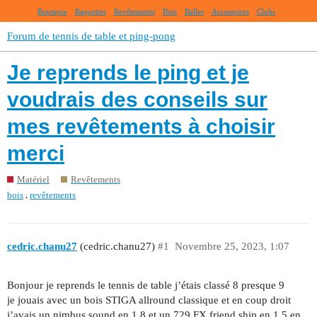
Boutique
Raquettes
Revêtements
Bois
Balles
Accessoires
Clubs
Forum de tennis de table et ping-pong
Je reprends le ping et je
voudrais des conseils sur
mes revêtements à choisir
merci
Matériel
Revêtements
,
bois
revêtements
cedric.chanu27
(cedric.chanu27)
#1
Novembre 25, 2023, 1:07
Bonjour je reprends le tennis de table j’étais classé 8 presque 9
je jouais avec un bois STIGA allround classique et en coup droit
j’avais un nimbus sound en 1.8 et un 729 FX friend ship en 1.5 en