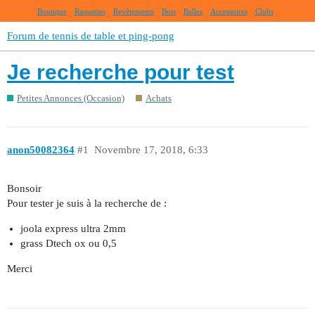
Boutique
Raquettes
Revêtements
Bois
Balles
Accessoires
Clubs
Forum de tennis de table et ping-pong
Je recherche pour test
Petites Annonces (Occasion)
Achats
anon50082364
#1
Novembre 17, 2018, 6:33
Bonsoir
Pour tester je suis à la recherche de :
joola express ultra 2mm
grass Dtech ox ou 0,5
Merci