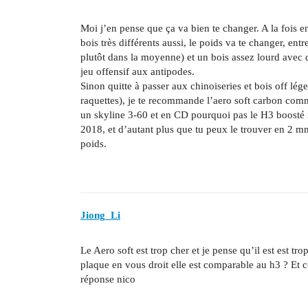
Moi j’en pense que ça va bien te changer. A la fois 
bois très différents aussi, le poids va te changer, en
plutôt dans la moyenne) et un bois assez lourd avec
jeu offensif aux antipodes.
Sinon quitte à passer aux chinoiseries et bois off lé
raquettes), je te recommande l’aero soft carbon comme
un skyline 3-60 et en CD pourquoi pas le H3 boosté 
2018, et d’autant plus que tu peux le trouver en 2 mm
poids.
Jiong_Li
Le Aero soft est trop cher et je pense qu’il est est tr
plaque en vous droit elle est comparable au h3 ? Et
réponse nico