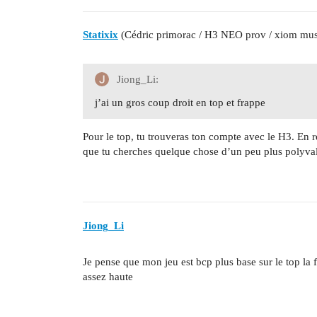
Statixix
(Cédric primorac / H3 NEO prov / xiom mu
Jiong_Li:
j’ai un gros coup droit en top et frappe
Pour le top, tu trouveras ton compte avec le H3. En re
que tu cherches quelque chose d’un peu plus polyval
Jiong_Li
Je pense que mon jeu est bcp plus base sur le top la f
assez haute