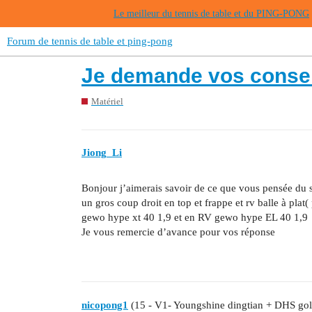
Le meilleur du tennis de table et du PING-PONG
Forum de tennis de table et ping-pong
Je demande vos conseil
Matériel
Jiong_Li
Bonjour j’aimerais savoir de ce que vous pensée du 
un gros coup droit en top et frappe et rv balle à plat(
gewo hype xt 40 1,9 et en RV gewo hype EL 40 1,9
Je vous remercie d’avance pour vos réponse
nicopong1
(15 - V1- Youngshine dingtian + DHS gol