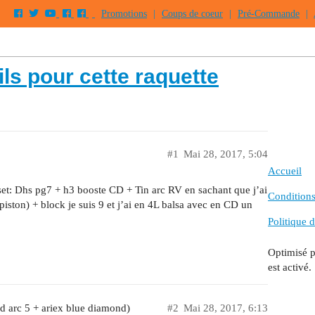
Promotions
|
Coups de coeur
|
Pré-Commande
|
s pour cette raquette
#1
Mai 28, 2017, 5:04
Accueil
set: Dhs pg7 + h3 booste CD + Tin arc RV en sachant que j’ai
Conditions 
 piston) + block je suis 9 et j’ai en 4L balsa avec en CD un
Politique d
Optimisé 
est activé.
d arc 5 + ariex blue diamond)
#2
Mai 28, 2017, 6:13