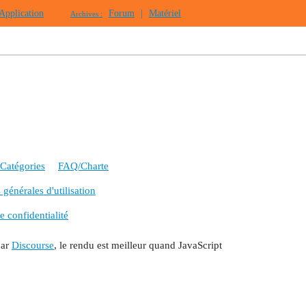
Application
Forum
|
Matériel
Archives :
Catégories
FAQ/Charte
générales d'utilisation
e confidentialité
par
Discourse
, le rendu est meilleur quand JavaScript