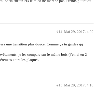
es! Enfin sur un H3 le falco ne marche pas. Prends plutôt du
#14
Mai 29, 2017, 4:09
sera une transition plus douce. Comme ça tu gardes qq
evêtements, je les compare sur le même bois (j’en ai en 2
férences entre les plaques.
#15
Mai 29, 2017, 4:10