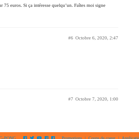
r 75 euros. Si ça intéresse quelqu’un. Faîtes moi signe
#6
Octobre 6, 2020, 2:47
#7
Octobre 7, 2020, 1:00
PING-PONG
Promotions
|
Coups de coeur
|
Applicati