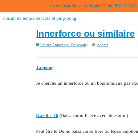
Le meilleur du tennis de table et du PING-PONG
Forum de tennis de table et ping-pong
Innerforce ou similaire
Petites Annonces (Occasion)
Achats
Tanpong
Je cherche un innerforce ou un bois similaire pas ex
Karlito_76
(Balsa carbo fleece avec bluestorm)
Peut être le Donic balsa carbo fibre ou Rossi emotio