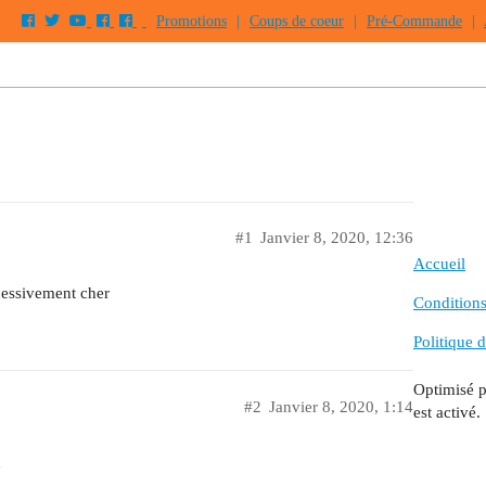
Promotions
|
Coups de coeur
|
Pré-Commande
|
#1
Janvier 8, 2020, 12:36
Accueil
cessivement cher
Conditions 
Politique d
Optimisé 
#2
Janvier 8, 2020, 1:14
est activé.
n