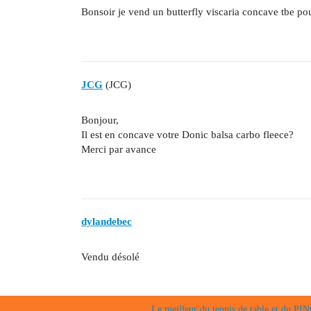
Bonsoir je vend un butterfly viscaria concave tbe pou
JCG
(JCG)
Bonjour,
Il est en concave votre Donic balsa carbo fleece?
Merci par avance
dylandebec
Vendu désolé
Le meilleur du tennis de table et du 