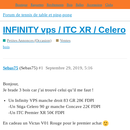
Boutique
Raquettes
Revêtements
Bois
Balles
Accessoires
Clubs
Forum de tennis de table et ping-pong
INFINITY vps / ITC XR / Celero
Petites Annonces (Occasion)
Ventes
bois
Sebas75
(Sebas75)
#1
Septembre 29, 2019, 5:16
Bonjour,
Je brade 3 bois car j’ai trouvé celui qu’il me faut !
Un Infinity VPS manche droit 83 GR 28€ FDPI
-Un Stiga Celero 90 gr manche Concave 22€ FDPI
-Un ITC Premier XR 50€ FDPI
En cadeau un Victas V01 Rouge pour le premier achat