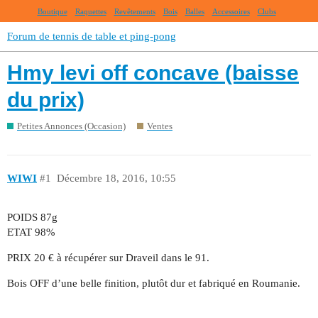
Boutique
Raquettes
Revêtements
Bois
Balles
Accessoires
Clubs
Forum de tennis de table et ping-pong
Hmy levi off concave (baisse
du prix)
Petites Annonces (Occasion)
Ventes
WIWI
#1
Décembre 18, 2016, 10:55
POIDS 87g
ETAT 98%
PRIX 20 € à récupérer sur Draveil dans le 91.
Bois OFF d’une belle finition, plutôt dur et fabriqué en Roumanie.