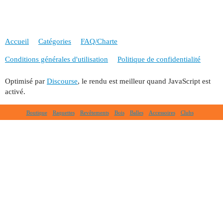
Accueil
Catégories
FAQ/Charte
Conditions générales d'utilisation
Politique de confidentialité
Optimisé par
Discourse
, le rendu est meilleur quand JavaScript est
activé.
Boutique
Raquettes
Revêtements
Bois
Balles
Accessoires
Clubs