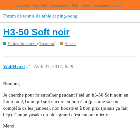
Boutique
Raquettes
Revêtements
Bois
Balles
Accessoires
Clubs
Forum de tennis de table et ping-pong
H3-50 Soft noir
Petites Annonces (Occasion)
Achats
WolfHeart
#1
Avril 27, 2017, 6:29
Bonjour,
Je cherche pour m’entraîner pendant l’été un h3-50 Soft noir, en
2mm ou 2,1mm qui soit encore en bon état (pas une saison
complète ds les jambes), non boosté et à bon prix (je sais ça fait
bcp). Coupé yasaka ou plus grand c’est encore mieux.
Merci.