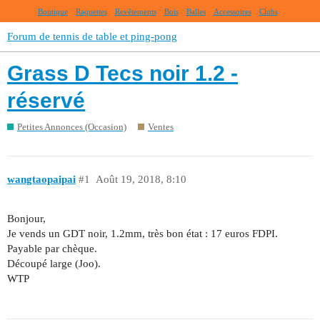
Boutique
Raquettes
Revêtements
Bois
Balles
Accessoires
Clubs
Forum de tennis de table et ping-pong
Grass D Tecs noir 1.2 -
réservé
Petites Annonces (Occasion)
Ventes
wangtaopaipai
#1
Août 19, 2018, 8:10
Bonjour,
Je vends un GDT noir, 1.2mm, très bon état : 17 euros FDPI.
Payable par chèque.
Découpé large (Joo).
WTP