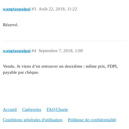
wangtaopaipai
#3
Août 22, 2018, 11:22
Réservé.
wangtaopaipai
#4
Septembre 7, 2018, 1:00
Vendu. Je viens d’en retrouver un deuxième : même prix, FDPI,
payable par chèque.
Accueil
Catégories
FAQ/Charte
Conditions générales d'utilisation
Politique de confidentialité