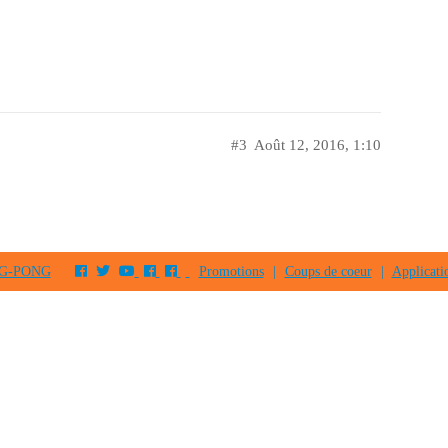
#3
Août 12, 2016, 1:10
PING-PONG
Promotions
|
Coups de coeur
|
Applicati