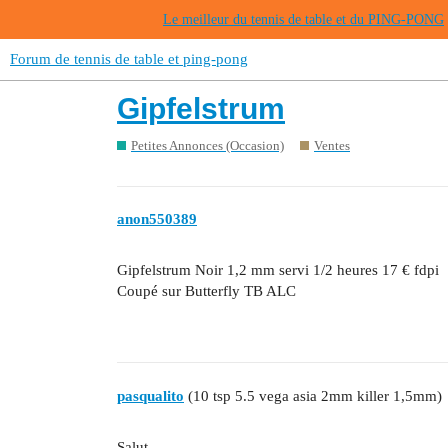
Le meilleur du tennis de table et du PING-PONG
Forum de tennis de table et ping-pong
Gipfelstrum
Petites Annonces (Occasion)
Ventes
anon550389
Gipfelstrum Noir 1,2 mm servi 1/2 heures 17 € fdpi
Coupé sur Butterfly TB ALC
pasqualito
(10 tsp 5.5 vega asia 2mm killer 1,5mm)
Salut