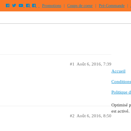
Promotions
|
Coups de coeur
|
Pré-Commande
|
#1
Août 6, 2016, 7:39
Accueil
Conditions 
Politique d
Optimisé 
est activé.
#2
Août 6, 2016, 8:50