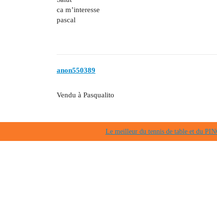
ca m’interesse
pascal
anon550389
Vendu à Pasqualito
Le meilleur du tennis de table et du 