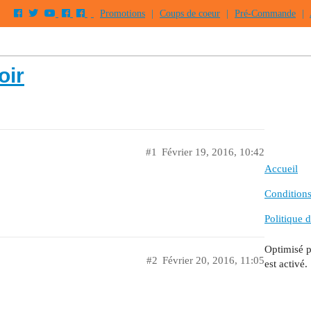
Promotions
|
Coups de coeur
|
Pré-Commande
|
oir
#1
Février 19, 2016, 10:42
Accueil
Conditions 
Politique d
Optimisé 
#2
Février 20, 2016, 11:05
est activé.