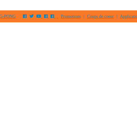
PING-PONG
Promotions
|
Coups de coeur
|
Applicati