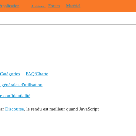
Application
Forum
|
Matériel
Archives :
Catégories
FAQ/Charte
générales d'utilisation
e confidentialité
par
Discourse
, le rendu est meilleur quand JavaScript