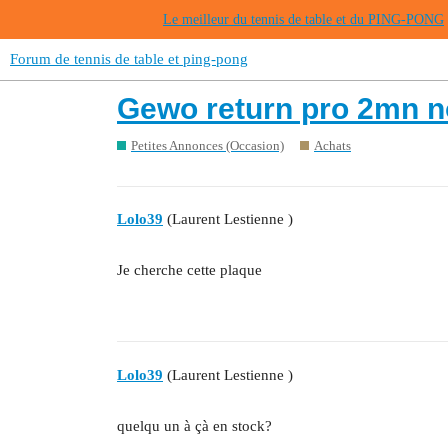
Le meilleur du tennis de table et du PING-PONG
Forum de tennis de table et ping-pong
Gewo return pro 2mn n
Petites Annonces (Occasion)
Achats
Lolo39
(Laurent Lestienne )
Je cherche cette plaque
Lolo39
(Laurent Lestienne )
quelqu un à çà en stock?