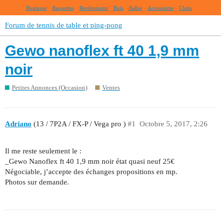
Boutique
Raquettes
Revêtements
Bois
Balles
Accessoires
Clubs
Forum de tennis de table et ping-pong
Gewo nanoflex ft 40 1,9 mm
noir
Petites Annonces (Occasion)
Ventes
Adriano
(13 / 7P2A / FX-P / Vega pro )
#1
Octobre 5, 2017, 2:26
Il me reste seulement le :
_Gewo Nanoflex ft 40 1,9 mm noir état quasi neuf 25€
Négociable, j’accepte des échanges propositions en mp.
Photos sur demande.