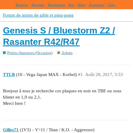
Boutique
Raquettes
Revêtements
Bois
Balles
Accessoires
Clubs
Forum de tennis de table et ping-pong
Genesis S / Bluestorm Z2 /
Rasanter R42/R47
Petites Annonces (Occasion)
Achats
TTLB
(10 - Vega Japan MAX - Korbel)
#1
Août 28, 2017, 5:53
Bonjour à tous je recherche ces plaques en noir en TBE ou sous
blister en 1,9 ou 2,1.
Merci bien !
Gilles71
({V3} - V>11 / Titan / K.O. - Aggressor)