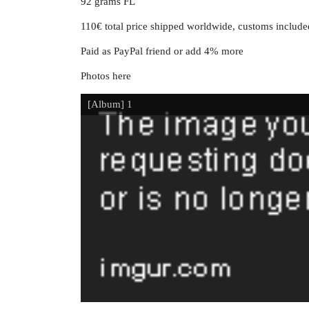
92 grams FL
110€ total price shipped worldwide, customs include
Paid as PayPal friend or add 4% more
Photos here
[Album] 1