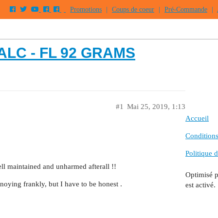
Promotions
|
Coups de coeur
|
Pré-Commande
|
 ALC - FL 92 GRAMS
#1
Mai 25, 2019, 1:13
Accueil
Conditions 
Politique d
ell maintained and unharmed afterall !!
Optimisé 
noying frankly, but I have to be honest .
est activé.