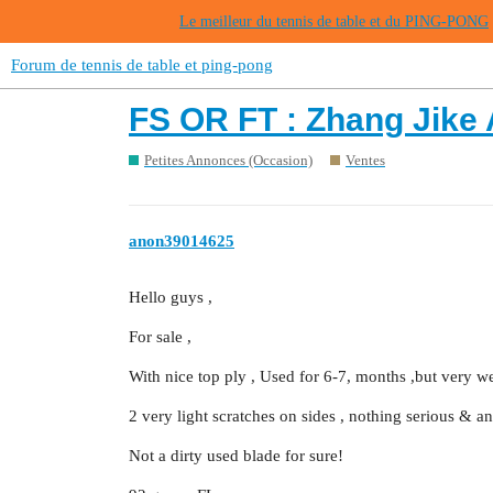
Le meilleur du tennis de table et du PING-PONG
Forum de tennis de table et ping-pong
FS OR FT : Zhang Jike
Petites Annonces (Occasion)
Ventes
anon39014625
Hello guys ,
For sale ,
With nice top ply , Used for 6-7, months ,but very w
2 very light scratches on sides , nothing serious & an
Not a dirty used blade for sure!