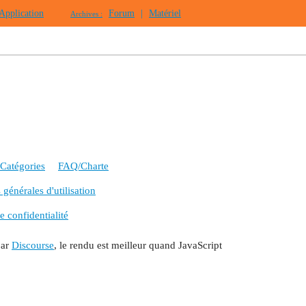
Application
Forum
|
Matériel
Archives :
Catégories
FAQ/Charte
générales d'utilisation
e confidentialité
par
Discourse
, le rendu est meilleur quand JavaScript