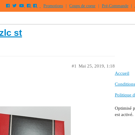
Promotions
|
Coups de coeur
|
Pré-Commande
|
zlc st
#1
Mai 25, 2019, 1:18
Accueil
Conditions 
Politique d
Optimisé 
est activé.