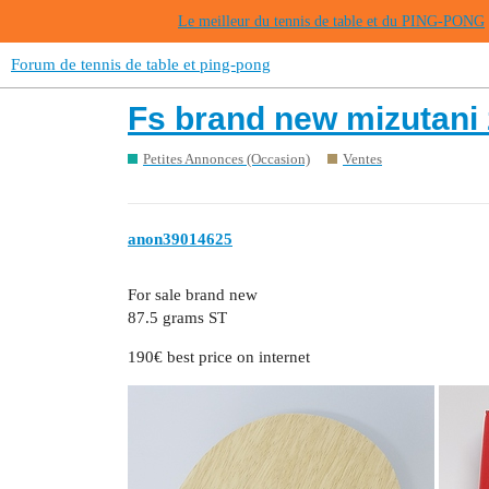
Le meilleur du tennis de table et du PING-PONG
Forum de tennis de table et ping-pong
Fs brand new mizutani 
Petites Annonces (Occasion)
Ventes
anon39014625
For sale brand new
87.5 grams ST
190€ best price on internet