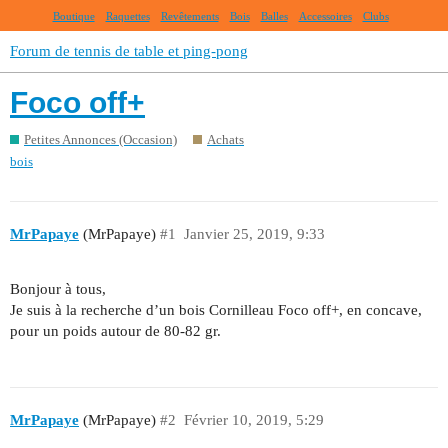
Boutique
Raquettes
Revêtements
Bois
Balles
Accessoires
Clubs
Forum de tennis de table et ping-pong
Foco off+
Petites Annonces (Occasion)
Achats
bois
MrPapaye
(MrPapaye)
#1
Janvier 25, 2019, 9:33
Bonjour à tous,
Je suis à la recherche d’un bois Cornilleau Foco off+, en concave,
pour un poids autour de 80-82 gr.
MrPapaye
(MrPapaye)
#2
Février 10, 2019, 5:29