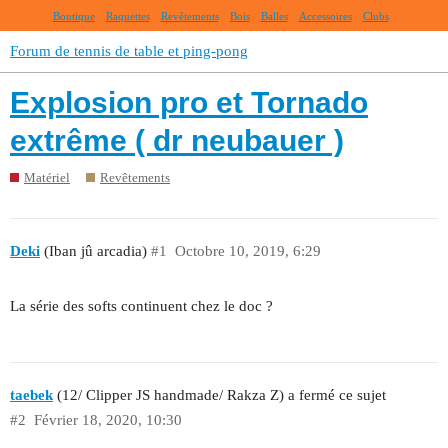
Boutique
Raquettes
Revêtements
Bois
Balles
Accessoires
Clubs
Forum de tennis de table et ping-pong
Explosion pro et Tornado
extrême ( dr neubauer )
Matériel
Revêtements
Deki
(Iban jû arcadia)
#1
Octobre 10, 2019, 6:29
La série des softs continuent chez le doc ?
taebek
(12/ Clipper JS handmade/ Rakza Z) a fermé ce sujet
#2
Février 18, 2020, 10:30