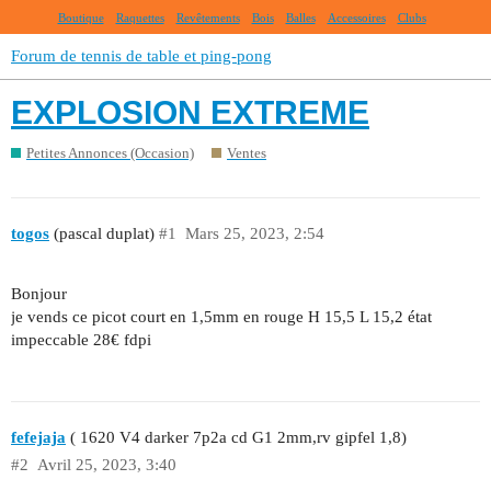
Boutique
Raquettes
Revêtements
Bois
Balles
Accessoires
Clubs
Forum de tennis de table et ping-pong
EXPLOSION EXTREME
Petites Annonces (Occasion)
Ventes
togos
(pascal duplat)
#1
Mars 25, 2023, 2:54
Bonjour
je vends ce picot court en 1,5mm en rouge H 15,5 L 15,2 état
impeccable 28€ fdpi
fefejaja
( 1620 V4 darker 7p2a cd G1 2mm,rv gipfel 1,8)
#2
Avril 25, 2023, 3:40