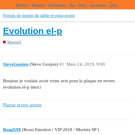
Boutique
Raquettes
Revêtements
Bois
Balles
Accessoires
Clubs
Forum de tennis de table et ping-pong
Evolution el-p
Matériel
SteveGoujon
(Steve Goujon)
#1
Mars 24, 2019, 9:00
Bonjour je voulais avoir votre avis pour la plaque en revers
evolution el-p merci
Plaque revers urgent
Remi598
(Rossi Emotion / VIP 2018 / Moristo SP )