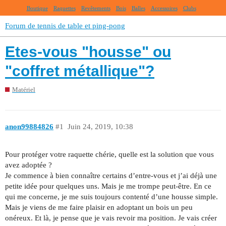
Boutique
Raquettes
Revêtements
Bois
Balles
Accessoires
Clubs
Forum de tennis de table et ping-pong
Etes-vous "housse" ou
"coffret métallique"?
Matériel
anon99884826
#1
Juin 24, 2019, 10:38
Pour protéger votre raquette chérie, quelle est la solution que vous
avez adoptée ?
Je commence à bien connaître certains d’entre-vous et j’ai déjà une
petite idée pour quelques uns. Mais je me trompe peut-être. En ce
qui me concerne, je me suis toujours contenté d’une housse simple.
Mais je viens de me faire plaisir en adoptant un bois un peu
onéreux. Et là, je pense que je vais revoir ma position. Je vais créer