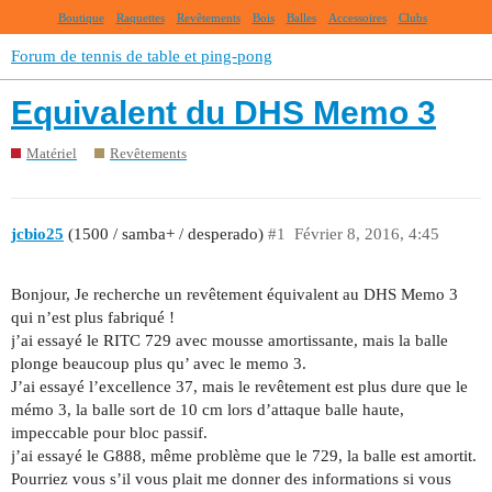
Boutique
Raquettes
Revêtements
Bois
Balles
Accessoires
Clubs
Forum de tennis de table et ping-pong
Equivalent du DHS Memo 3
Matériel
Revêtements
jcbio25
(1500 / samba+ / desperado)
#1
Février 8, 2016, 4:45
Bonjour, Je recherche un revêtement équivalent au DHS Memo 3
qui n’est plus fabriqué !
j’ai essayé le RITC 729 avec mousse amortissante, mais la balle
plonge beaucoup plus qu’ avec le memo 3.
J’ai essayé l’excellence 37, mais le revêtement est plus dure que le
mémo 3, la balle sort de 10 cm lors d’attaque balle haute,
impeccable pour bloc passif.
j’ai essayé le G888, même problème que le 729, la balle est amortit.
Pourriez vous s’il vous plait me donner des informations si vous