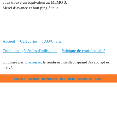
avez trouvé un équivalent au MEMO 3.
Merci d’avance et bon ping à tous .
Accueil
Catégories
FAQ/Charte
Conditions générales d'utilisation
Politique de confidentialité
Optimisé par
Discourse
, le rendu est meilleur quand JavaScript est
activé.
Boutique
Raquettes
Revêtements
Bois
Balles
Accessoires
Clubs