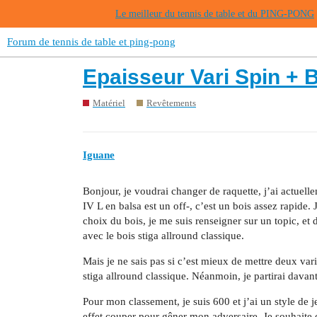
Le meilleur du tennis de table et du PING-PONG
Forum de tennis de table et ping-pong
Epaisseur Vari Spin + B
Matériel
Revêtements
Iguane
Bonjour, je voudrai changer de raquette, j’ai actuel
IV L en balsa est un off-, c’est un bois assez rapide. 
choix du bois, je me suis renseigner sur un topic, et 
avec le bois stiga allround classique.
Mais je ne sais pas si c’est mieux de mettre deux va
stiga allround classique. Néanmoin, je partirai dava
Pour mon classement, je suis 600 et j’ai un style de 
effet couper pour gêner mon adversaire. Je souhaite d