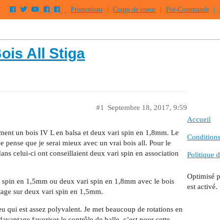
Promotions
|
Coups de coeur
|
Pré-Commande
|
ois All Stiga
#1
Septembre 18, 2017, 9:59
Accueil
lement un bois IV L en balsa et deux vari spin en 1,8mm. Le
Conditions 
Je pense que je serai mieux avec un vrai bois all. Pour le
dans celui-ci ont conseillaient deux vari spin en association
Politique d
Optimisé 
ri spin en 1,5mm ou deux vari spin en 1,8mm avec le bois
est activé.
ntage sur deux vari spin en 1,5mm.
jeu qui est assez polyvalent. Je met beaucoup de rotations en
avantage favoriser le contrôle de balle, c’est pour cette