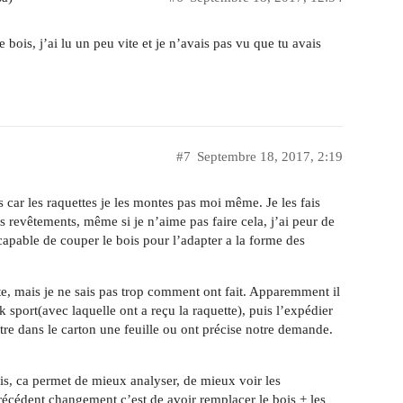
 bois, j’ai lu un peu vite et je n’avais pas vu que tu avais
#7
Septembre 18, 2017, 2:19
is car les raquettes je les montes pas moi même. Je les fais
 revêtements, même si je n’aime pas faire cela, j’ai peur de
ncapable de couper le bois pour l’adapter a la forme des
te, mais je ne sais pas trop comment ont fait. Apparemment il
k sport(avec laquelle ont a reçu la raquette), puis l’expédier
tre dans le carton une feuille ou ont précise notre demande.
is, ca permet de mieux analyser, de mieux voir les
récédent changement c’est de avoir remplacer le bois + les