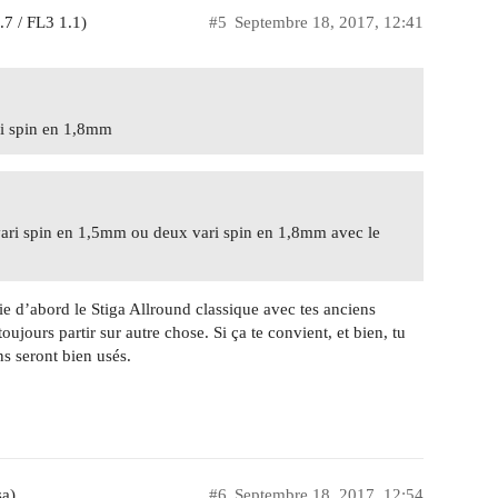
.7 / FL3 1.1)
#5
Septembre 18, 2017, 12:41
ari spin en 1,8mm
 vari spin en 1,5mm ou deux vari spin en 1,8mm avec le
ie d’abord le Stiga Allround classique avec tes anciens
oujours partir sur autre chose. Si ça te convient, et bien, tu
ns seront bien usés.
sa)
#6
Septembre 18, 2017, 12:54