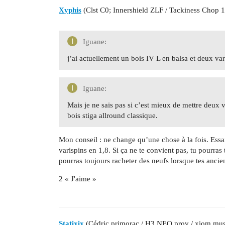
Xyphis
(Clst C0; Innershield ZLF / Tackiness Chop 1
Iguane:
j’ai actuellement un bois IV L en balsa et deux v
Iguane:
Mais je ne sais pas si c’est mieux de mettre deux
bois stiga allround classique.
Mon conseil : ne change qu’une chose à la fois. Essa
varispins en 1,8. Si ça ne te convient pas, tu pourras t
pourras toujours racheter des neufs lorsque tes ancie
2 « J'aime »
Statixix
(Cédric primorac / H3 NEO prov / xiom mu