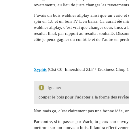
revetements, au lieu de juste changer les revetements
J’avais un bois waldner allplay ainsi que un vario et 
spin en 1,8 et un bois IV L en balsa. Ca aurait été mi
waldner allplay, c’est vrai que changer deux trucs a l
résultat final, par rapport au résultat souhaité. Diss
côté je peux gagner du contrôle et de l’autre en perdr
Xyphis
(Clst C0; Innershield ZLF / Tackiness Chop 1
Iguane:
couper le bois pour l’adapter a la forme des revêt
Non mais ça, c’est clairement pas une bonne idée, o
Par contre, si tu passes par Wack, tu peux leur envoyer
mettront sur ton nouveau bois. Il faudra effectivement