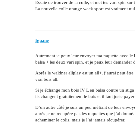
Essaie de trouver de la colle, et met tes vari spin sur
La nouvelle colle orange wack sport est vraiment nul
Iguane
Autrement je peux leur envoyer ma raquette avec le b
balsa + les deux vari spin, et je peux leur demander d
Après le waldner allplay est un all+, j’aurai peut êtr
vrai bois all.
Si je échange mon bois IV L en balsa contre un stiga a
ils changent gratuitement le bois et il faut juste paye
D’un autre côté je suis un peu méfiant de leur envoye
après je ne recupère pas les raquettes que j’ai donné.
acheminer le colis, mais je l’ai jamais récupérer.