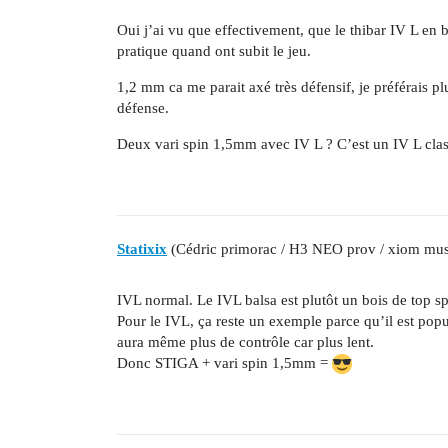
Oui j’ai vu que effectivement, que le thibar IV L e
pratique quand ont subit le jeu.
1,2 mm ca me parait axé très défensif, je préférais plu
défense.
Deux vari spin 1,5mm avec IV L ? C’est un IV L clas
Statixix
(Cédric primorac / H3 NEO prov / xiom mu
IVL normal. Le IVL balsa est plutôt un bois de top s
Pour le IVL, ça reste un exemple parce qu’il est pop
aura même plus de contrôle car plus lent.
Donc STIGA + vari spin 1,5mm =