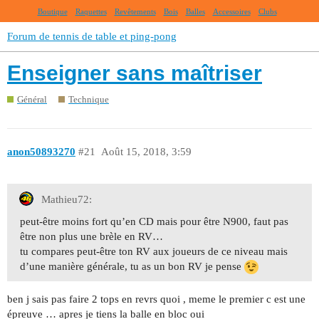
Boutique
Raquettes
Revêtements
Bois
Balles
Accessoires
Clubs
Forum de tennis de table et ping-pong
Enseigner sans maîtriser
Général
Technique
anon50893270
#21
Août 15, 2018, 3:59
Mathieu72:
peut-être moins fort qu’en CD mais pour être N900, faut pas
être non plus une brèle en RV…
tu compares peut-être ton RV aux joueurs de ce niveau mais
d’une manière générale, tu as un bon RV je pense
ben j sais pas faire 2 tops en revrs quoi , meme le premier c est une
épreuve … apres je tiens la balle en bloc oui