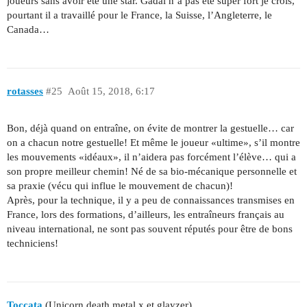
joueurs sans avoir été une star. Gadal n’a pas été super fort je crois,
pourtant il a travaillé pour le France, la Suisse, l’Angleterre, le
Canada…
rotasses
#25
Août 15, 2018, 6:17
Bon, déjà quand on entraîne, on évite de montrer la gestuelle… car
on a chacun notre gestuelle! Et même le joueur «ultime», s’il montre
les mouvements «idéaux», il n’aidera pas forcément l’élève… qui a
son propre meilleur chemin! Né de sa bio-mécanique personnelle et
sa praxie (vécu qui influe le mouvement de chacun)!
Après, pour la technique, il y a peu de connaissances transmises en
France, lors des formations, d’ailleurs, les entraîneurs français au
niveau international, ne sont pas souvent réputés pour être de bons
techniciens!
Toccata
(Unicorn death metal x et glayzer)