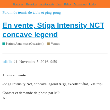
Boutique
Raquettes
Revêtements
Bois
Balles
Accessoires
Clubs
Forum de tennis de table et ping-pong
En vente, Stiga Intensity NCT
concave legend
Petites Annonces (Occasion)
Ventes
tdiallo
#1
Novembre 5, 2016, 9:59
1 bois en vente :
-Stiga Intensity Nct, concave legend 87gr, excellent état, 50e fdpi
Contact et demande de photo par MP
A+