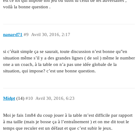
est ce toi qui impose ton jeu ou subit tu celui de tes adversaires ,
voilà la bonne question .
nanard71
#9
Avril 30, 2016, 2:17
si c’était simple ça se saurait, toute discussion n’est bonne qu"en
situation même s’il y a des grandes lignes ( de sol ) même le number
one a un coach, à la table on n’a pas une idée globale de la
situation, qui impose? c’est une bonne question.
Midpt
(14)
#10
Avril 30, 2016, 6:23
Moi je fais 1m84 du coup jouer à la table m’est difficile par rapport
à ma taille (mais je bosse ça à l’entraînement ) et on me dit tout le
temps que reculer est un défaut et que c’est subir le jeux.