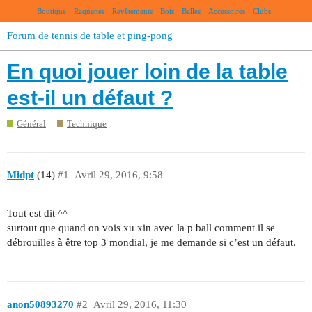
Boutique
Raquettes
Revêtements
Bois
Balles
Accessoires
Clubs
Forum de tennis de table et ping-pong
En quoi jouer loin de la table
est-il un défaut ?
Général
Technique
Midpt
(14)
#1
Avril 29, 2016, 9:58
Tout est dit ^^
surtout que quand on vois xu xin avec la p ball comment il se
débrouilles à être top 3 mondial, je me demande si c’est un défaut.
anon50893270
#2
Avril 29, 2016, 11:30