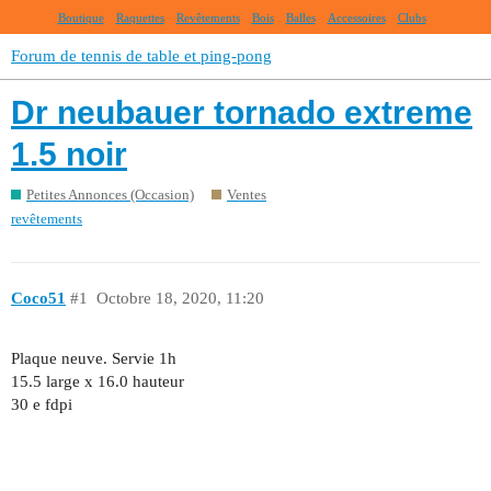
Boutique
Raquettes
Revêtements
Bois
Balles
Accessoires
Clubs
Forum de tennis de table et ping-pong
Dr neubauer tornado extreme
1.5 noir
Petites Annonces (Occasion)
Ventes
revêtements
Coco51
#1
Octobre 18, 2020, 11:20
Plaque neuve. Servie 1h
15.5 large x 16.0 hauteur
30 e fdpi