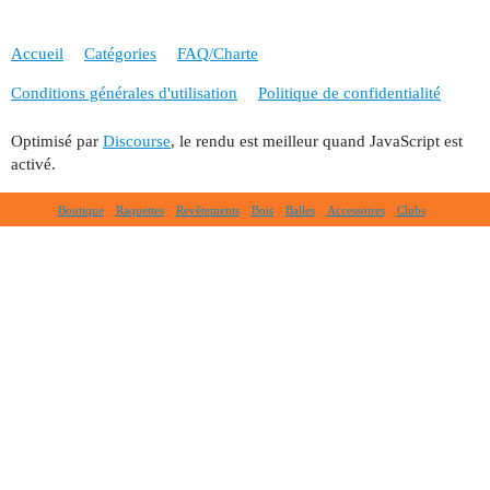
Accueil
Catégories
FAQ/Charte
Conditions générales d'utilisation
Politique de confidentialité
Optimisé par
Discourse
, le rendu est meilleur quand JavaScript est
activé.
Boutique
Raquettes
Revêtements
Bois
Balles
Accessoires
Clubs