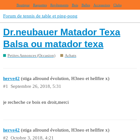
Boutique
Raquettes
Revêtements
Bois
Balles
Accessoires
Clubs
Forum de tennis de table et ping-pong
Dr.neubauer Matador Texa
Balsa ou matador texa
Petites Annonces (Occasion)
Achats
herve42
(stiga allround évolution, H3neo et hellfire x)
#1
Septembre 26, 2018, 5:31
je recheche ce bois en droit,merci
herve42
(stiga allround évolution, H3neo et hellfire x)
#2
Octobre 3, 2018, 4:21