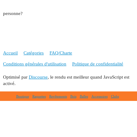
personne?
Accueil
Catégories
FAQ/Charte
Conditions générales d'utilisation
Politique de confidentialité
Optimisé par
Discourse
, le rendu est meilleur quand JavaScript est
activé.
Boutique
Raquettes
Revêtements
Bois
Balles
Accessoires
Clubs