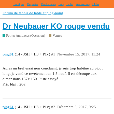
Boutique
Raquettes
Revêtements
Bois
Balles
Accessoires
Clubs
Forum de tennis de table et ping-pong
Dr Neubauer KO rouge vendu
Petites Annonces (Occasion)
Ventes
ping61
(14 - JSH + H3 + P1v)
#1
Novembre 15, 2017, 11:24
Apres un bref essai non concluant, je suis trop habitué au picot
long, je vend ce revetement en 1.5 neuf. Il est découpé aux
dimensions 157x 150. Juste essayé.
Prix fdpi : 20€
ping61
(14 - JSH + H3 + P1v)
#2
Décembre 5, 2017, 9:25