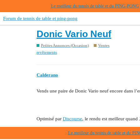
Le meilleur du tennis de table et du PING-PONG
Forum de tennis de table et ping-pong
Donic Vario Neuf
Petites Annonces (Occasion)
Ventes
revêtements
Calderano
Vends une paire de Donic Vario neuf encore dans l’e
Optimisé par
Discourse
, le rendu est meilleur quand 
Le meilleur du tennis de table et du 