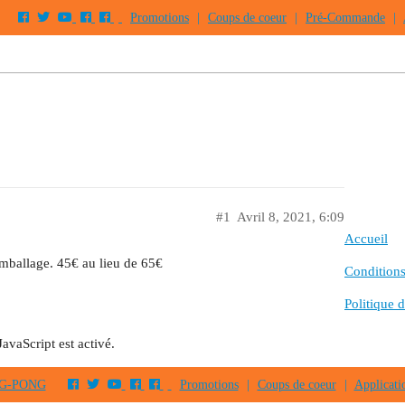
Promotions
|
Coups de coeur
|
Pré-Commande
|
#1
Avril 8, 2021, 6:09
Accueil
mballage. 45€ au lieu de 65€
Conditions 
Politique d
JavaScript est activé.
PING-PONG
Promotions
|
Coups de coeur
|
Applicati