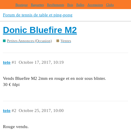
Boutique
Raquettes
Revêtements
Bois
Balles
Accessoires
Clubs
Forum de tennis de table et ping-pong
Donic Bluefire M2
Petites Annonces (Occasion)
Ventes
toto
#1
Octobre 17, 2017, 10:19
Vends Bluefire M2 2mm en rouge et en noir sous blister.
30 € fdpi
toto
#2
Octobre 25, 2017, 10:00
Rouge vendu.