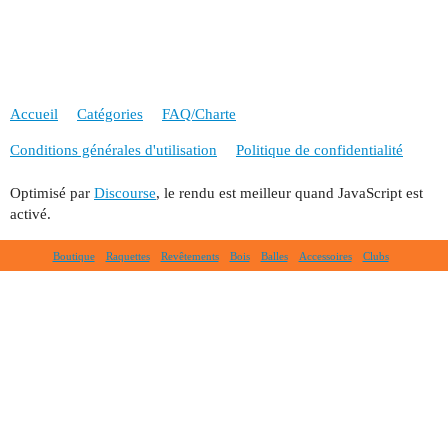
Accueil
Catégories
FAQ/Charte
Conditions générales d'utilisation
Politique de confidentialité
Optimisé par
Discourse
, le rendu est meilleur quand JavaScript est
activé.
Boutique
Raquettes
Revêtements
Bois
Balles
Accessoires
Clubs