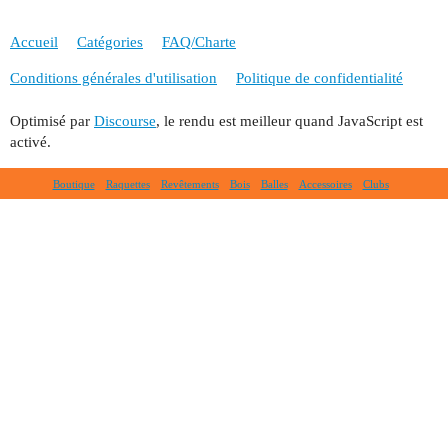
Accueil
Catégories
FAQ/Charte
Conditions générales d'utilisation
Politique de confidentialité
Optimisé par
Discourse
, le rendu est meilleur quand JavaScript est
activé.
Boutique
Raquettes
Revêtements
Bois
Balles
Accessoires
Clubs