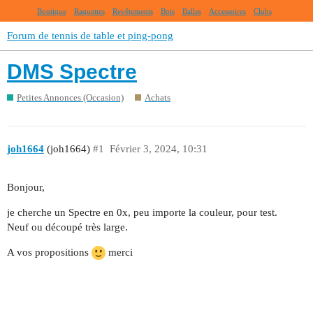
Boutique
Raquettes
Revêtements
Bois
Balles
Accessoires
Clubs
Forum de tennis de table et ping-pong
DMS Spectre
Petites Annonces (Occasion)
Achats
joh1664
(joh1664)
#1
Février 3, 2024, 10:31
Bonjour,
je cherche un Spectre en 0x, peu importe la couleur, pour test.
Neuf ou découpé très large.
A vos propositions
merci