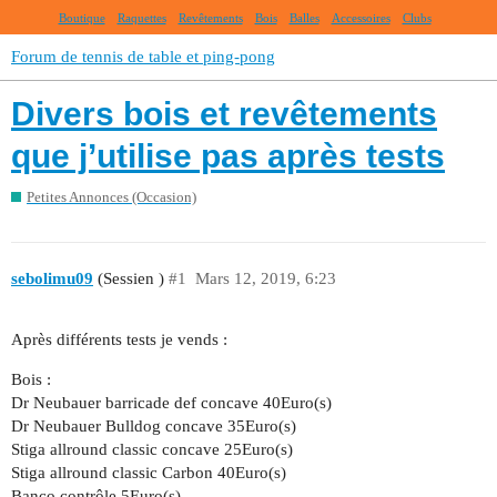
Boutique
Raquettes
Revêtements
Bois
Balles
Accessoires
Clubs
Forum de tennis de table et ping-pong
Divers bois et revêtements
que j’utilise pas après tests
Petites Annonces (Occasion)
sebolimu09
(Sessien )
#1
Mars 12, 2019, 6:23
Après différents tests je vends :
Bois :
Dr Neubauer barricade def concave 40Euro(s)
Dr Neubauer Bulldog concave 35Euro(s)
Stiga allround classic concave 25Euro(s)
Stiga allround classic Carbon 40Euro(s)
Banco contrôle 5Euro(s)