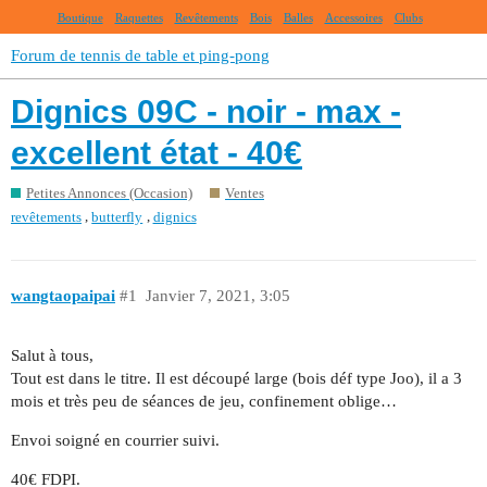
Boutique
Raquettes
Revêtements
Bois
Balles
Accessoires
Clubs
Forum de tennis de table et ping-pong
Dignics 09C - noir - max -
excellent état - 40€
Petites Annonces (Occasion)
Ventes
,
,
revêtements
butterfly
dignics
wangtaopaipai
#1
Janvier 7, 2021, 3:05
Salut à tous,
Tout est dans le titre. Il est découpé large (bois déf type Joo), il a 3
mois et très peu de séances de jeu, confinement oblige…
Envoi soigné en courrier suivi.
40€ FDPI.