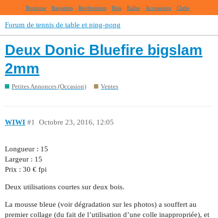
Boutique
Raquettes
Revêtements
Bois
Balles
Accessoires
Clubs
Forum de tennis de table et ping-pong
Deux Donic Bluefire bigslam
2mm
Petites Annonces (Occasion)
Ventes
WIWI
#1
Octobre 23, 2016, 12:05
Longueur : 15
Largeur : 15
Prix : 30 € fpi
Deux utilisations courtes sur deux bois.
La mousse bleue (voir dégradation sur les photos) a souffert au
premier collage (du fait de l’utilisation d’une colle inappropriée), et