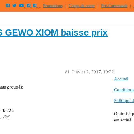
Promotions
|
Coups de coeur
|
Pré-Commande
|
 GEWO XIOM baisse prix
#1
Janvier 2, 2017, 10:22
Accueil
hats groupés:
Conditions 
Politique d
.4, 22€
Optimisé 
, 22€
est activé.