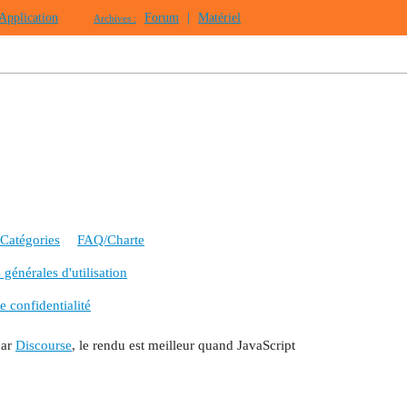
Application
Forum
|
Matériel
Archives :
Catégories
FAQ/Charte
générales d'utilisation
e confidentialité
par
Discourse
, le rendu est meilleur quand JavaScript