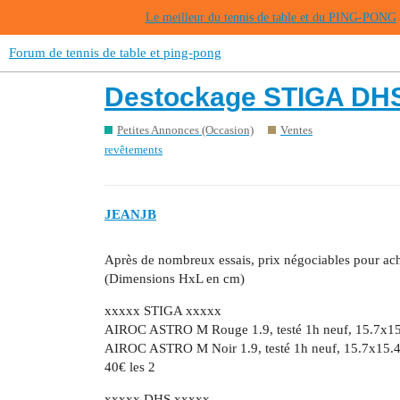
Le meilleur du tennis de table et du PING-PONG
Forum de tennis de table et ping-pong
Destockage STIGA DHS
Petites Annonces (Occasion)
Ventes
revêtements
JEANJB
Après de nombreux essais, prix négociables pour ac
(Dimensions HxL en cm)
xxxxx STIGA xxxxx
AIROC ASTRO M Rouge 1.9, testé 1h neuf, 15.7x15
AIROC ASTRO M Noir 1.9, testé 1h neuf, 15.7x15.4
40€ les 2
xxxxx DHS xxxxx