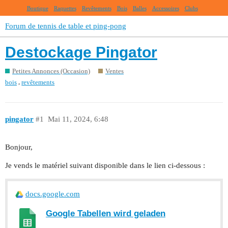
Boutique
Raquettes
Revêtements
Bois
Balles
Accessoires
Clubs
Forum de tennis de table et ping-pong
Destockage Pingator
Petites Annonces (Occasion)
Ventes
,
bois
revêtements
pingator
#1
Mai 11, 2024, 6:48
Bonjour,
Je vends le matériel suivant disponible dans le lien ci-dessous :
docs.google.com
Google Tabellen wird geladen