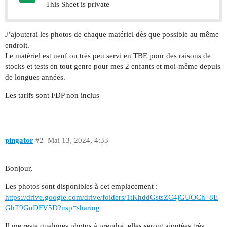
This Sheet is private
J’ajouterai les photos de chaque matériel dès que possible au même
endroit.
Le matériel est neuf ou très peu servi en TBE pour des raisons de
stocks et tests en tout genre pour mes 2 enfants et moi-même depuis
de longues années.
Les tarifs sont FDP non inclus
pingator
#2
Mai 13, 2024, 4:33
Bonjour,
Les photos sont disponibles à cet emplacement :
https://drive.google.com/drive/folders/1tKhddGstsZC4jGUOCh_8E
GhT9GnDFV5D?usp=sharing
Il me reste quelques photos à prendre, elles seront ajoutées très