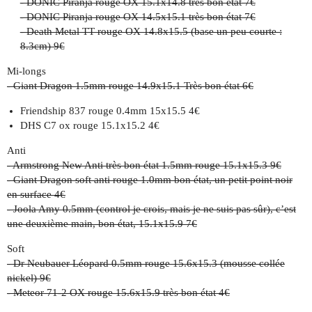
- DONIC Piranja rouge OX 15.1x14.8 très bon état 7€
- DONIC Piranja rouge OX 14.5x15.1 très bon état 7€
- Death Metal TT rouge OX 14.8x15.5 (base un peu courte :
8.3cm) 9€
Mi-longs
- Giant Dragon 1.5mm rouge 14.9x15.1 Très bon état 6€
Friendship 837 rouge 0.4mm 15x15.5 4€
DHS C7 ox rouge 15.1x15.2 4€
Anti
- Armstrong New Anti très bon état 1.5mm rouge 15.1x15.3 9€
- Giant Dragon soft anti rouge 1.0mm bon état, un petit point noir
en surface 4€
- Joola Amy 0.5mm (control je crois, mais je ne suis pas sûr), c’est
une deuxième main, bon état, 15.1x15.9 7€
Soft
- Dr Neubauer Léopard 0.5mm rouge 15.6x15.3 (mousse collée
nickel) 9€
- Meteor 71-2 OX rouge 15.6x15.9 très bon état 4€