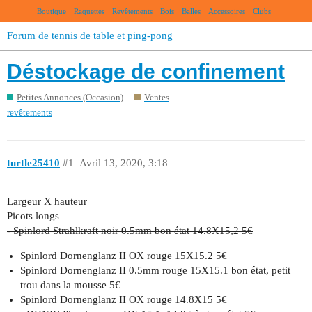
Boutique
Raquettes
Revêtements
Bois
Balles
Accessoires
Clubs
Forum de tennis de table et ping-pong
Déstockage de confinement
Petites Annonces (Occasion)
Ventes
revêtements
turtle25410
#1
Avril 13, 2020, 3:18
Largeur X hauteur
Picots longs
- Spinlord Strahlkraft noir 0.5mm bon état 14.8X15,2 5€
Spinlord Dornenglanz II OX rouge 15X15.2 5€
Spinlord Dornenglanz II 0.5mm rouge 15X15.1 bon état, petit
trou dans la mousse 5€
Spinlord Dornenglanz II OX rouge 14.8X15 5€